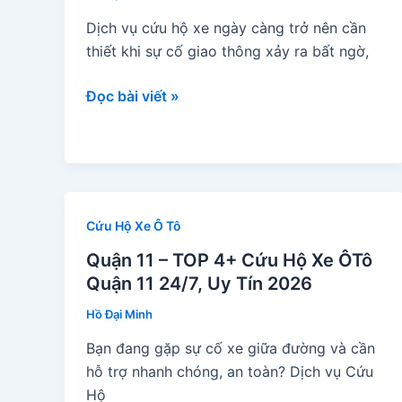
Tô
Dịch vụ cứu hộ xe ngày càng trở nên cần
Cao
thiết khi sự cố giao thông xảy ra bất ngờ,
Bằng
24/7,
Quận
Đọc bài viết »
Uy
8
Tín
–
TOP
7+
Cứu
Cứu Hộ Xe Ô Tô
Hộ
Xe
Quận 11 – TOP 4+ Cứu Hộ Xe ÔTô
ÔTô
Quận 11 24/7, Uy Tín 2026
Quận
Hồ Đại Minh
8
Bạn đang gặp sự cố xe giữa đường và cần
24/7,
hỗ trợ nhanh chóng, an toàn? Dịch vụ Cứu
Uy
Hộ
Tín