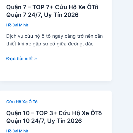
Quận 7 – TOP 7+ Cứu Hộ Xe ÔTô
Quận 7 24/7, Uy Tín 2026
Hồ Đại Minh
Dịch vụ cứu hộ ô tô ngày càng trở nên cần
thiết khi xe gặp sự cố giữa đường, đặc
Quận
Đọc bài viết »
7
–
TOP
7+
Cứu
Cứu Hộ Xe Ô Tô
Hộ
Xe
Quận 10 – TOP 3+ Cứu Hộ Xe ÔTô
ÔTô
Quận 10 24/7, Uy Tín 2026
Quận
Hồ Đại Minh