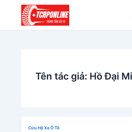
Nhảy
tới
nội
dung
Tên tác giả: Hồ Đại M
Cứu Hộ Xe Ô Tô