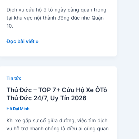
7
Dịch vụ cứu hộ ô tô ngày càng quan trọng
24/7,
tại khu vực nội thành đông đúc như Quận
Uy
10.
Tín
2026
Quận
Đọc bài viết »
10
–
TOP
3+
Tin tức
Cứu
Hộ
Thủ Đức – TOP 7+ Cứu Hộ Xe ÔTô
Xe
Thủ Đức 24/7, Uy Tín 2026
ÔTô
Hồ Đại Minh
Quận
Khi xe gặp sự cố giữa đường, việc tìm dịch
10
vụ hỗ trợ nhanh chóng là điều ai cũng quan
24/7,
Uy