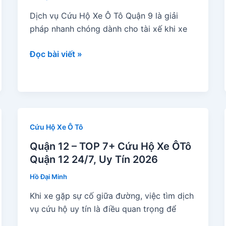
Lạng
Dịch vụ Cứu Hộ Xe Ô Tô Quận 9 là giải
Sơn
pháp nhanh chóng dành cho tài xế khi xe
24/7,
Uy
Quận
Đọc bài viết »
Tín
9
–
TOP
3+
Cứu
Cứu Hộ Xe Ô Tô
Hộ
Xe
Quận 12 – TOP 7+ Cứu Hộ Xe ÔTô
ÔTô
Quận 12 24/7, Uy Tín 2026
Quận
Hồ Đại Minh
9
Khi xe gặp sự cố giữa đường, việc tìm dịch
24/7,
vụ cứu hộ uy tín là điều quan trọng để
Uy
Tín