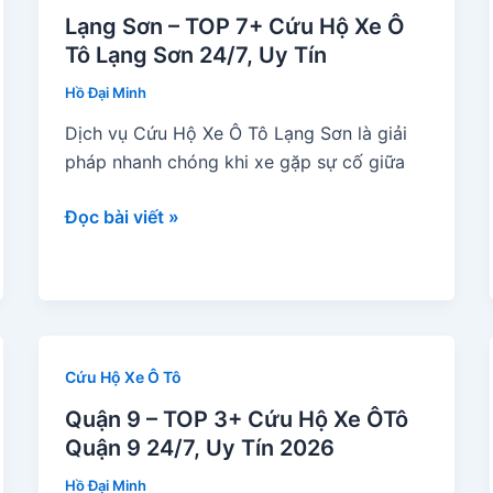
Lạng Sơn – TOP 7+ Cứu Hộ Xe Ô
Tô Lạng Sơn 24/7, Uy Tín
Hồ Đại Minh
Dịch vụ Cứu Hộ Xe Ô Tô Lạng Sơn là giải
pháp nhanh chóng khi xe gặp sự cố giữa
Lạng
Đọc bài viết »
Sơn
–
TOP
7+
Cứu
Cứu Hộ Xe Ô Tô
Hộ
Xe
Quận 9 – TOP 3+ Cứu Hộ Xe ÔTô
Ô
Quận 9 24/7, Uy Tín 2026
Tô
Hồ Đại Minh