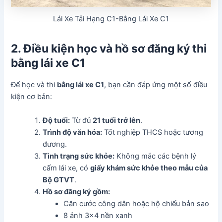
Lái Xe Tải Hạng C1-Bằng Lái Xe C1
2. Điều kiện học và hồ sơ đăng ký thi
bằng lái xe C1
Để học và thi
bằng lái xe C1
, bạn cần đáp ứng một số điều
kiện cơ bản:
Độ tuổi:
Từ đủ
21 tuổi trở lên
.
Trình độ văn hóa:
Tốt nghiệp THCS hoặc tương
đương.
Tình trạng sức khỏe:
Không mắc các bệnh lý
cấm lái xe, có
giấy khám sức khỏe theo mẫu của
Bộ GTVT
.
Hồ sơ đăng ký gồm:
Căn cước công dân hoặc hộ chiếu bản sao
8 ảnh 3×4 nền xanh