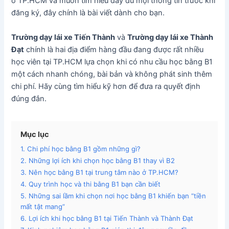
ở TP.HCM và muốn tìm hiểu đầy đủ mọi thông tin trước khi
đăng ký, đây chính là bài viết dành cho bạn.
Trường dạy lái xe Tiến Thành
và
Trường dạy lái xe Thành
Đạt
chính là hai địa điểm hàng đầu đang được rất nhiều
học viên tại TP.HCM lựa chọn khi có nhu cầu học bằng B1
một cách nhanh chóng, bài bản và không phát sinh thêm
chi phí. Hãy cùng tìm hiểu kỹ hơn để đưa ra quyết định
đúng đắn.
Mục lục
1. Chi phí học bằng B1 gồm những gì?
2. Những lợi ích khi chọn học bằng B1 thay vì B2
3. Nên học bằng B1 tại trung tâm nào ở TP.HCM?
4. Quy trình học và thi bằng B1 bạn cần biết
5. Những sai lầm khi chọn nơi học bằng B1 khiến bạn “tiền
mất tật mang”
6. Lợi ích khi học bằng B1 tại Tiến Thành và Thành Đạt