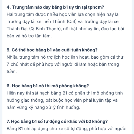
4.
Trung tâm nào dạy bằng b1 uy tín tại tphcm?
Hai trung tâm được nhiều học viên lựa chọn hiện nay là
Trường dạy lái xe Tiến Thành (Q.6) và Trường dạy lái xe
Thành Đạt (Q. Bình Thạnh), nổi bật nhờ uy tín, đào tạo bài
bản và hỗ trợ tận tâm.
5.
Có thể học bằng b1 vào cuối tuần không?
Nhiều trung tâm hỗ trợ lịch học linh hoạt, bao gồm cả thứ
7, chủ nhật để phù hợp với người đi làm hoặc bận trong
tuần.
6.
Học bằng b1 có thi mô phỏng không?
Hiện nay thi sát hạch bằng B1 có phần thi mô phỏng tình
huống giao thông, bắt buộc học viên phải luyện tập và
nắm vững kỹ năng xử lý tình huống.
7.
Học bằng b1 số tự động có khác với b2 không?
Bằng B1 chỉ áp dụng cho xe số tự động, phù hợp với người