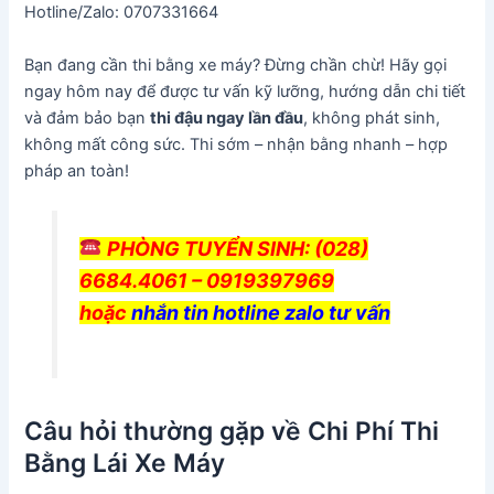
Hotline/Zalo: 0707331664
Bạn đang cần thi bằng xe máy? Đừng chần chừ! Hãy gọi
ngay hôm nay để được tư vấn kỹ lưỡng, hướng dẫn chi tiết
và đảm bảo bạn
thi đậu ngay lần đầu
, không phát sinh,
không mất công sức. Thi sớm – nhận bằng nhanh – hợp
pháp an toàn!
PHÒNG TUYỂN SINH: (028)
6684.4061 – 0919397969
hoặc
nhắn tin hotline zalo tư vấn
Câu hỏi thường gặp về Chi Phí Thi
Bằng Lái Xe Máy