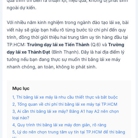
quá trình thi diễn ra thuận lợi, hiệu quả, không bị phát sinh
ngoài dự kiến.
Với nhiều năm kinh nghiệm trong ngành đào tạo lái xe, bài
viết này sẽ giúp bạn hiểu rõ từng bước từ chi phí đến quy
trình, đồng thời giới thiệu hai trung tâm uy tín hàng đầu tại
TP.HCM:
Trường dạy lái xe Tiến Thành
(Q.6) và
Trường
dạy lái xe Thành Đạt
(Bình Thạnh). Đây là hai địa điểm lý
tưởng nếu bạn đang thực sự muốn thi bằng lái xe máy
nhanh chóng, an toàn, không lo phát sinh.
Mục lục
1, Thi bằng lái xe máy là nhu cầu thiết thực và bắt buộc
2, Tổng quan về chi phí thi bằng lái xe máy tại TP.HCM
3, Ai cần thi bằng lái xe máy? Bằng A1 hay A2 nên chọn
loại nào?
4, Quy trình thi bằng lái xe máy đơn giản, rõ ràng
5, Lý do nên chọn trung tâm uy tín tại TP.HCM để thi bằng