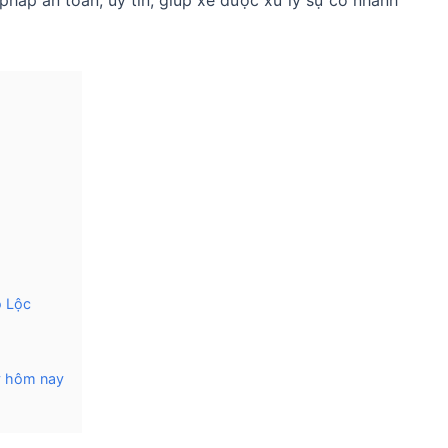
 pháp an toàn, uy tín, giúp xe được xử lý sự cố nhanh
o Lộc
y hôm nay