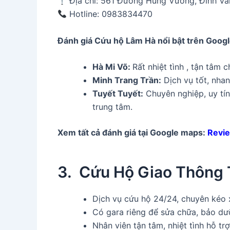
Địa chỉ: 561 Đường Hùng Vương, Đình V
Hotline: 0983834470
Đánh giá Cứu hộ Lâm Hà
nổi bật trên Goog
Hà Mi Võ:
Rất nhiệt tình , tận tâm 
Minh Trang Trần:
Dịch vụ tốt, nhanh
Tuyết Tuyết:
Chuyên nghiệp, uy tín,
trung tâm.
Xem tất cả đánh giá tại Google maps:
Revi
3. Cứu Hộ Giao Thông 
Dịch vụ cứu hộ 24/24, chuyên kéo x
Có gara riêng để sửa chữa, bảo dư
Nhân viên tận tâm, nhiệt tình hỗ tr