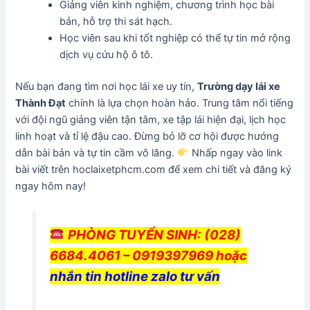
Giảng viên kinh nghiệm, chương trình học bài
bản, hỗ trợ thi sát hạch.
Học viên sau khi tốt nghiệp có thể tự tin mở rộng
dịch vụ cứu hộ ô tô.
Nếu bạn đang tìm nơi học lái xe uy tín,
Trường dạy lái xe
Thành Đạt
chính là lựa chọn hoàn hảo. Trung tâm nổi tiếng
với đội ngũ giảng viên tận tâm, xe tập lái hiện đại, lịch học
linh hoạt và tỉ lệ đậu cao. Đừng bỏ lỡ cơ hội được hướng
dẫn bài bản và tự tin cầm vô lăng.
Nhấp ngay vào link
bài viết trên hoclaixetphcm.com để xem chi tiết và đăng ký
ngay hôm nay!
PHÒNG TUYỂN SINH
: (028)
6684.4061 – 0919397969 hoặc
nhắn tin hotline zalo tư vấn