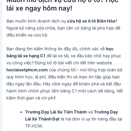
lái xe ngay hôm nay!
Bạn muốn kinh doanh dịch vụ
cứu hộ xe ô tô Biên Hòa
?
Ngoài kỹ năng sửa chữa, bạn cần có bằng lái phù hợp để
điều khiển xe cứu hộ.
Bạn đang tìm kiếm thông tin đầy đủ, chính xác về
học
bằng lái xe hạng C1
để lái xe tải, xe đầu kéo nhỏ hay phục
vụ công việc? Đừng bỏ lỡ bài viết chi tiết trên website
hoclaixetphcm.com
của chúng tôi – nơi tổng hợp toàn bộ
quy trình học, lệ phí, điều kiện thi và mẹo ôn tập giúp bạn
đậu ngay lần đầu. Hãy click ngay để khám phá và bắt đầu
hành trình chinh phục tấm bằng C1 một cách dễ dàng, tiết
kiệm thời gian và chi phí!
Trường Dạy Lái Xe Tiến Thành
và
Trường Dạy
Lái Xe Thành Đạt
là hai đơn vị uy tín hàng đầu tại
TP.HCM.