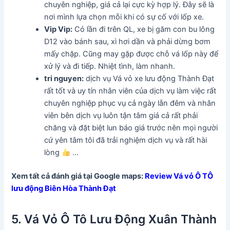
chuyên nghiệp, giá cả lại cực kỳ hợp lý. Đây sẽ là
nơi mình lựa chọn mỗi khi có sự cố với lốp xe.
Vip Vip:
Có lần đi trên QL, xe bị găm con bu lông
D12 vào bánh sau, xì hơi dần và phải dừng bơm
mấy chặp. Cũng may gặp được chỗ vá lốp này để
xử lý và đi tiếp. Nhiệt tình, làm nhanh.
tri nguyen:
dịch vụ Vá vỏ xe lưu động Thành Đạt
rất tốt và uy tín nhân viên của dịch vụ làm việc rất
chuyên nghiệp phục vụ cả ngày lẫn đêm và nhân
viên bên dịch vụ luôn tận tâm giá cả rất phải
chăng và đặt biệt lun báo giá trước nên mọi người
cứ yên tâm tôi đã trải nghiệm dịch vụ và rất hài
lòng
…
Xem tất cả đánh giá tại Google maps:
Review Vá vỏ Ô TÔ
lưu động Biên Hòa Thành Đạt
5. Vá Vỏ Ô Tô Lưu Động Xuân Thành