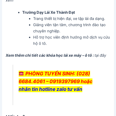
xem
Trường Dạy Lái Xe Thành Đạt
Trang thiết bị hiện đại, xe tập lái đa dạng.
Giảng viên tận tâm, chương trình đào tạo
chuyên nghiệp.
Hỗ trợ học viên định hướng mở dịch vụ cứu
hộ ô tô.
Xem thêm chi tiết các khóa học lái xe máy – ô tô :
tại đây
PHÒNG TUYỂN SINH
: (028)
6684.4061 – 0919397969 hoặc
nhắn tin hotline zalo tư vấn