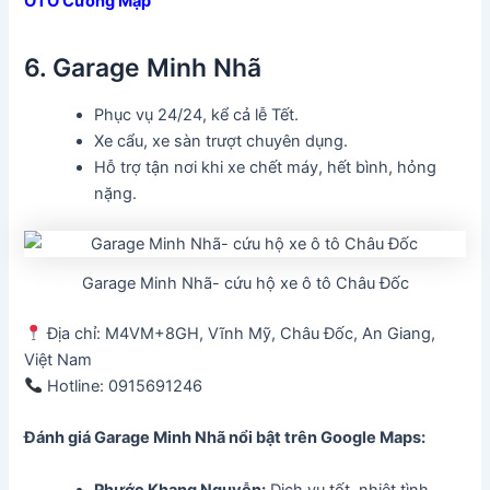
OTO Cường Mập
6. Garage Minh Nhã
Phục vụ 24/24, kể cả lễ Tết.
Xe cẩu, xe sàn trượt chuyên dụng.
Hỗ trợ tận nơi khi xe chết máy, hết bình, hỏng
nặng.
Garage Minh Nhã- cứu hộ xe ô tô Châu Đốc
Địa chỉ: M4VM+8GH, Vĩnh Mỹ, Châu Đốc, An Giang,
Việt Nam
Hotline: 0915691246
Đánh giá Garage Minh Nhã
nổi bật trên Google Maps:
Phước Khang Nguyễn:
Dịch vụ tốt, nhiệt tình