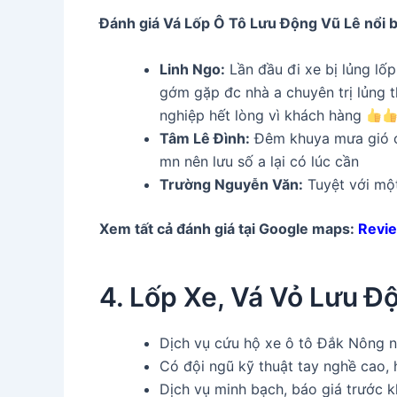
Đánh giá Vá Lốp Ô Tô Lưu Động Vũ Lê nổi 
Linh Ngo:
Lần đầu đi xe bị lủng lố
gớm gặp đc nhà a chuyên trị lủng 
nghiệp hết lòng vì khách hàng
Tâm Lê Đình:
Đêm khuya mưa gió ở 
mn nên lưu số a lại có lúc cần
Trường Nguyễn Văn:
Tuyệt với một
Xem tất cả đánh giá tại Google maps:
Revie
4. Lốp Xe, Vá Vỏ Lưu 
Dịch vụ cứu hộ xe ô tô Đắk Nông nha
Có đội ngũ kỹ thuật tay nghề cao, 
Dịch vụ minh bạch, báo giá trước kh