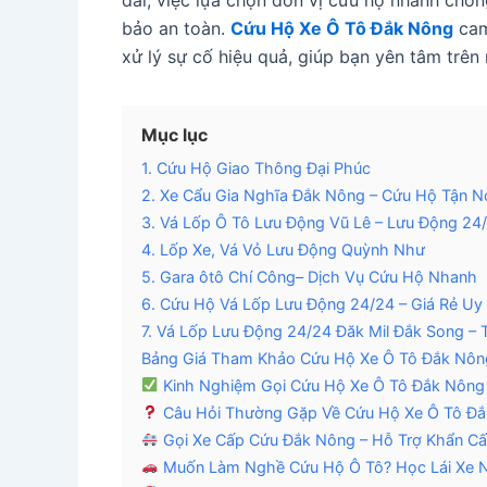
dài, việc lựa chọn đơn vị cứu hộ nhanh chón
bảo an toàn.
Cứu Hộ Xe Ô Tô Đắk Nông
cam 
xử lý sự cố hiệu quả, giúp bạn yên tâm trên 
Mục lục
1. Cứu Hộ Giao Thông Đại Phúc
2. Xe Cẩu Gia Nghĩa Đắk Nông – Cứu Hộ Tận N
3. Vá Lốp Ô Tô Lưu Động Vũ Lê – Lưu Động 24
4. Lốp Xe, Vá Vỏ Lưu Động Quỳnh Như
5. Gara ôtô Chí Công– Dịch Vụ Cứu Hộ Nhanh
6. Cứu Hộ Vá Lốp Lưu Động 24/24 – Giá Rẻ Uy 
7. Vá Lốp Lưu Động 24/24 Đăk Mil Đắk Song –
Bảng Giá Tham Khảo Cứu Hộ Xe Ô Tô Đắk Nôn
Kinh Nghiệm Gọi Cứu Hộ Xe Ô Tô Đắk Nông
Câu Hỏi Thường Gặp Về Cứu Hộ Xe Ô Tô Đ
Gọi Xe Cấp Cứu Đắk Nông – Hỗ Trợ Khẩn Cấ
Muốn Làm Nghề Cứu Hộ Ô Tô? Học Lái Xe 