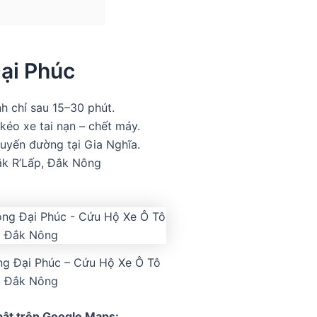
ại Phúc
h chỉ sau 15–30 phút.
 kéo xe tai nạn – chết máy.
tuyến đường tại Gia Nghĩa.
ắk R’Lấp, Đắk Nông
g Đại Phúc – Cứu Hộ Xe Ô Tô
Đắk Nông
bật trên Google Maps: