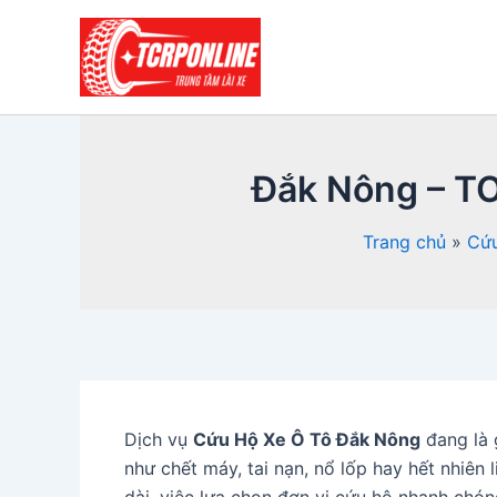
Nhảy
tới
nội
dung
Đắk Nông – TO
Trang chủ
Cứu
Dịch vụ
Cứu Hộ Xe Ô Tô Đắk Nông
đang là 
như chết máy, tai nạn, nổ lốp hay hết nhiên li