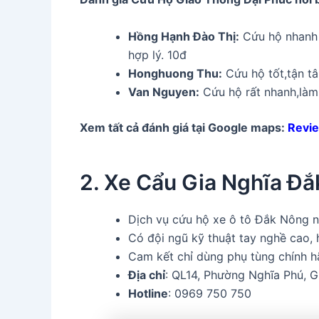
Hồng Hạnh Đào Thị:
Cứu hộ nhanh 
hợp lý. 10đ
Honghuong Thu:
Cứu hộ tốt,tận tâ
Van Nguyen:
Cứu hộ rất nhanh,làm 
Xem tất cả đánh giá tại Google maps:
Revie
2. Xe Cẩu Gia Nghĩa Đắ
Dịch vụ cứu hộ xe ô tô Đắk Nông nha
Có đội ngũ kỹ thuật tay nghề cao, 
Cam kết chỉ dùng phụ tùng chính h
Địa chỉ
: QL14, Phường Nghĩa Phú, 
Hotline
: 0969 750 750