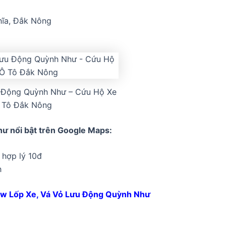
hĩa, Đắk Nông
u Động Quỳnh Như – Cứu Hộ Xe
 Tô Đắk Nông
ư nổi bật trên Google Maps:
ả hợp lý 10đ
h
w Lốp Xe, Vá Vỏ Lưu Động Quỳnh Như