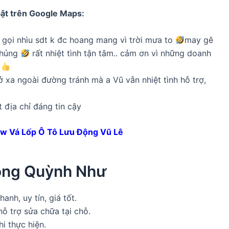
bật trên Google Maps:
p gọi nhìu sdt k đc hoang mang vì trời mưa to
may gê
thủng
rất nhiệt tình tận tâm.. cảm ơn vì những doanh
xa ngoài đường tránh mà a Vũ vẫn nhiệt tình hỗ trợ,
 địa chỉ đáng tin cậy
w Vá Lốp Ô Tô Lưu Động Vũ Lê
Động Quỳnh Như
nh, uy tín, giá tốt.
hỗ trợ sửa chữa tại chỗ.
i thực hiện.