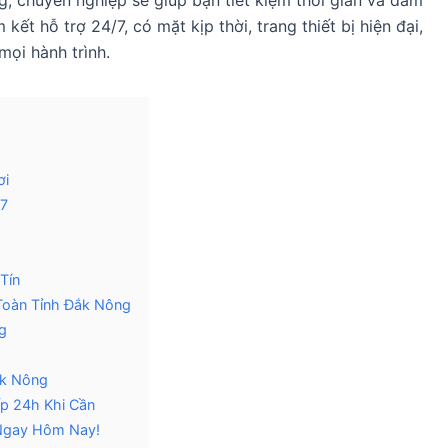
g, chuyên nghiệp sẽ giúp bạn tiết kiệm thời gian và đảm
kết hỗ trợ 24/7, có mặt kịp thời, trang thiết bị hiện đại,
mọi hành trình.
ơi
/7
Tín
 Toàn Tỉnh Đắk Nông
g
ắk Nông
p 24h Khi Cần
Ngay Hôm Nay!