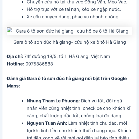
Chuyên cứu hộ tại khu vực Đồng Văn, Mèo Vạc.
Hỗ trợ trục vớt xe tai nạn, kéo xe ngập nước.
Xe cẩu chuyên dụng, phục vụ nhanh chóng.
Gara ô tô sơn đức hà giang- cứu hộ xe ô tô Hà GIang
Địa chỉ:
74f đường 19/5, tổ 1, Hà Giang, Việt Nam
Hotline:
0975886888
Đánh giá Gara ô tô sơn đức hà giang
nổi bật trên Google
Maps:
Nhung Tham Le Phuong:
Dịch vụ tốt, đội ngũ
nhân viên cũng nhiệt tình, check xe cho khách kĩ
càng, chất lượng dầu tốt, chủng loại đa dạng
Nguyen Tuan Anh:
Làm nhiệt tình chu đáo, mỗi
tội khi tính tiền cho khách thiếu hạng mục. Khách
trả tiền xong về rồi mới gọi điện lại báo tính thiếu