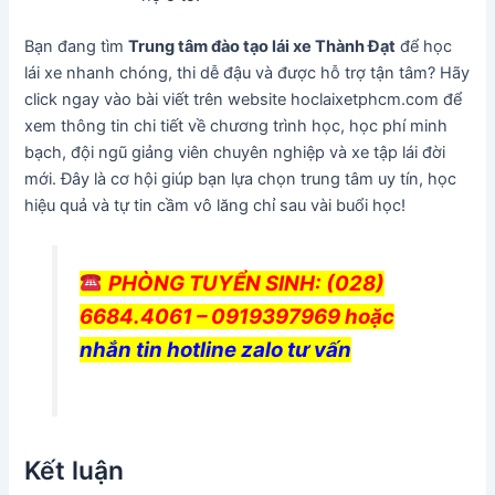
Bạn đang tìm
Trung tâm đào tạo lái xe Thành Đạt
để học
lái xe nhanh chóng, thi dễ đậu và được hỗ trợ tận tâm? Hãy
click ngay vào bài viết trên website hoclaixetphcm.com để
xem thông tin chi tiết về chương trình học, học phí minh
bạch, đội ngũ giảng viên chuyên nghiệp và xe tập lái đời
mới. Đây là cơ hội giúp bạn lựa chọn trung tâm uy tín, học
hiệu quả và tự tin cầm vô lăng chỉ sau vài buổi học!
PHÒNG TUYỂN SINH
: (028)
6684.4061 – 0919397969 hoặc
nhắn tin hotline zalo tư vấn
Kết luận