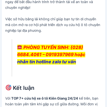
ngay để bắt đầu hành trình trở thành tài xế an toàn và
chuyên nghiệp!
Việc sở hữu bằng lái không chỉ giúp bạn tự tin di chuyển
mà còn mở ra cơ hội phát triển dịch vụ cứu hộ ô tô chuyên
nghiệp tại địa phương.
PHÒNG TUYỂN SINH
: (028)
6684.4061 – 0919397969 hoặc
nhắn tin hotline zalo tư vấn
Kết luận
Với
TOP 7+ cứu hộ xe ô tô Kiên Giang 24/24
kể trên, bạn
hoàn toàn yên tâm khi gặp sự cố giữa đường. Mỗi đơn vị