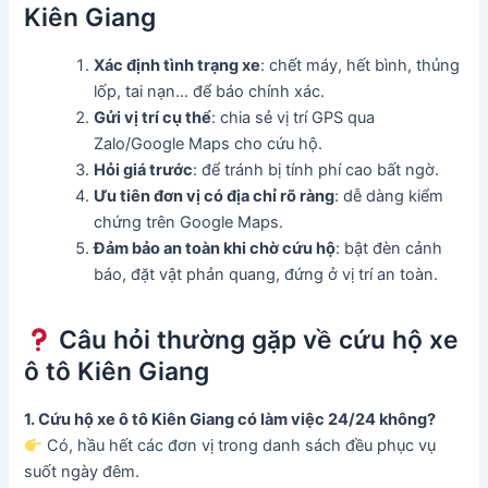
Kiên Giang
Xác định tình trạng xe
: chết máy, hết bình, thủng
lốp, tai nạn… để báo chính xác.
Gửi vị trí cụ thể
: chia sẻ vị trí GPS qua
Zalo/Google Maps cho cứu hộ.
Hỏi giá trước
: để tránh bị tính phí cao bất ngờ.
Ưu tiên đơn vị có địa chỉ rõ ràng
: dễ dàng kiểm
chứng trên Google Maps.
Đảm bảo an toàn khi chờ cứu hộ
: bật đèn cảnh
báo, đặt vật phản quang, đứng ở vị trí an toàn.
Câu hỏi thường gặp về cứu hộ xe
ô tô Kiên Giang
1. Cứu hộ xe ô tô Kiên Giang có làm việc 24/24 không?
Có, hầu hết các đơn vị trong danh sách đều phục vụ
suốt ngày đêm.