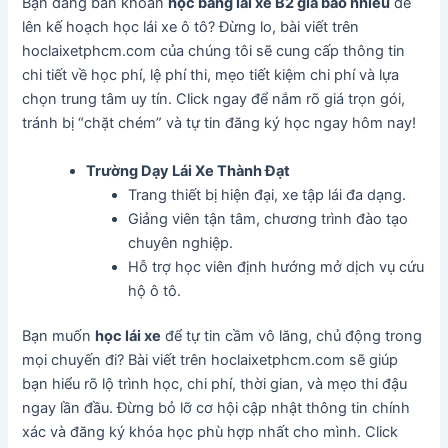
Bạn đang băn khoăn
học bằng lái xe B2 giá bao nhiêu
để
lên kế hoạch học lái xe ô tô? Đừng lo, bài viết trên
hoclaixetphcm.com của chúng tôi sẽ cung cấp thông tin
chi tiết về học phí, lệ phí thi, mẹo tiết kiệm chi phí và lựa
chọn trung tâm uy tín. Click ngay để nắm rõ giá trọn gói,
tránh bị “chặt chém” và tự tin đăng ký học ngay hôm nay!
Trường Dạy Lái Xe Thành Đạt
Trang thiết bị hiện đại, xe tập lái đa dạng.
Giảng viên tận tâm, chương trình đào tạo
chuyên nghiệp.
Hỗ trợ học viên định hướng mở dịch vụ cứu
hộ ô tô.
Bạn muốn
học lái xe
để tự tin cầm vô lăng, chủ động trong
mọi chuyến đi? Bài viết trên hoclaixetphcm.com sẽ giúp
bạn hiểu rõ lộ trình học, chi phí, thời gian, và mẹo thi đậu
ngay lần đầu. Đừng bỏ lỡ cơ hội cập nhật thông tin chính
xác và đăng ký khóa học phù hợp nhất cho mình. Click