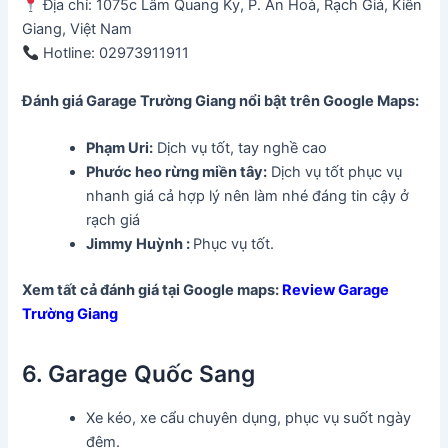
Địa chỉ: 1075c Lâm Quang Ky, P. An Hoà, Rạch Giá, Kiên
Giang, Việt Nam
Hotline: 02973911911
Đánh giá Garage Trường Giang
nổi bật trên Google Maps:
Phạm Uri
:
Dịch vụ tốt, tay nghề cao
Phước heo rừng miền tây
:
Dịch vụ tốt phục vụ
nhanh giá cả hợp lý nên làm nhé đáng tin cậy ở
rạch giá
Jimmy Huỳnh :
Phục vụ tốt.
Xem tất cả đánh giá tại Google maps:
Review Garage
Trường Giang
6. Garage Quốc Sang
Xe kéo, xe cẩu chuyên dụng, phục vụ suốt ngày
đêm.