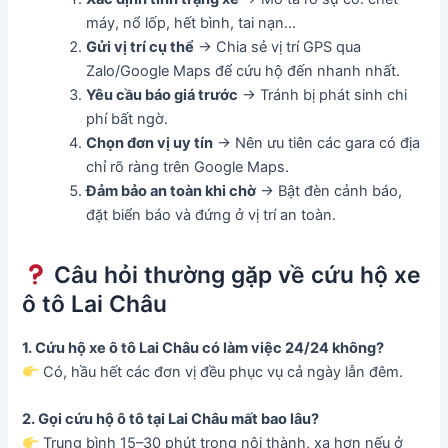
máy, nổ lốp, hết bình, tai nạn…
Gửi vị trí cụ thể
→ Chia sẻ vị trí GPS qua
Zalo/Google Maps để cứu hộ đến nhanh nhất.
Yêu cầu báo giá trước
→ Tránh bị phát sinh chi
phí bất ngờ.
Chọn đơn vị uy tín
→ Nên ưu tiên các gara có địa
chỉ rõ ràng trên Google Maps.
Đảm bảo an toàn khi chờ
→ Bật đèn cảnh báo,
đặt biển báo và đứng ở vị trí an toàn.
Câu hỏi thường gặp về cứu hộ xe
ô tô Lai Châu
1. Cứu hộ xe ô tô Lai Châu có làm việc 24/24 không?
Có, hầu hết các đơn vị đều phục vụ cả ngày lẫn đêm.
2. Gọi cứu hộ ô tô tại Lai Châu mất bao lâu?
Trung bình 15–30 phút trong nội thành, xa hơn nếu ở