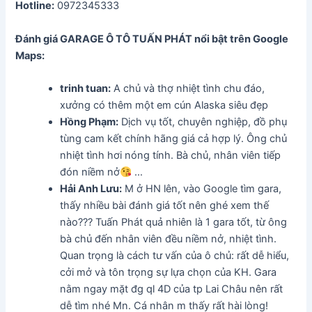
Hotline:
0972345333
Đánh giá GARAGE Ô TÔ TUẤN PHÁT
nổi bật trên Google
Maps:
trinh tuan:
A chủ và thợ nhiệt tình chu đáo,
xưởng có thêm một em cún Alaska siêu đẹp
Hồng Phạm:
Dịch vụ tốt, chuyên nghiệp, đồ phụ
tùng cam kết chính hãng giá cả hợp lý. Ông chủ
nhiệt tình hơi nóng tính. Bà chủ, nhân viên tiếp
đón niềm nở
…
Hải Anh Lưu:
M ở HN lên, vào Google tìm gara,
thấy nhiều bài đánh giá tốt nên ghé xem thế
nào??? Tuấn Phát quả nhiên là 1 gara tốt, từ ông
bà chủ đến nhân viên đều niềm nở, nhiệt tình.
Quan trọng là cách tư vấn của ô chủ: rất dễ hiểu,
cởi mở và tôn trọng sự lựa chọn của KH. Gara
nằm ngay mặt đg ql 4D của tp Lai Châu nên rất
dễ tìm nhé Mn. Cá nhân m thấy rất hài lòng!