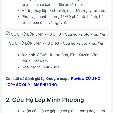
từ xe con, xe bán tải đến xe tải nhỏ.
Hỗ trợ thay lốp, kích bình, nạp điện ngay tại chỗ.
Phục vụ nhanh chóng 15–30 phút nội thành, hỗ
trợ cả ban đêm và ngày lễ.
CỨU HỘ LỐP LAM PHƯƠNG – Cứu hộ xe ôtô Phúc Yên
Địa chỉ:
CT05, Hương Sơn, Bình Xuyên, Vĩnh
Phúc, Việt Nam
Hotline:
0984482004
Xem tất cả đánh giá tại Google maps:
Review CỨU HỘ
LỐP – ẮC QUY LAM PHƯƠNG
2. Cứu Hộ Lốp Mình Phương
Nhận cứu hộ xe gặp sự cố giữa đường hoặc đưa