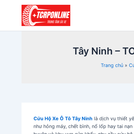
Nhảy
tới
nội
dung
Tây Ninh – T
Trang chủ
C
Cứu Hộ Xe Ô Tô Tây Ninh
là dịch vụ thiết y
như hỏng máy, chết bình, nổ lốp hay tai nạn 