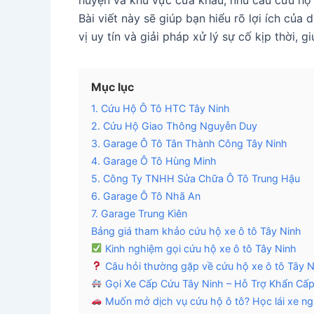
huyện và khu vực cửa khẩu, nhu cầu cứu hộ 
Bài viết này sẽ giúp bạn hiểu rõ lợi ích của
vị uy tín và giải pháp xử lý sự cố kịp thời, 
Mục lục
1. Cứu Hộ Ô Tô HTC Tây Ninh
2. Cứu Hộ Giao Thông Nguyễn Duy
3. Garage Ô Tô Tân Thành Công Tây Ninh
4. Garage Ô Tô Hùng Minh
5. Công Ty TNHH Sửa Chữa Ô Tô Trung Hậu
6. Garage Ô Tô Nhã An
7. Garage Trung Kiên
Bảng giá tham khảo cứu hộ xe ô tô Tây Ninh
Kinh nghiệm gọi cứu hộ xe ô tô Tây Ninh
Câu hỏi thường gặp về cứu hộ xe ô tô Tây N
Gọi Xe Cấp Cứu Tây Ninh – Hỗ Trợ Khẩn Cấp
Muốn mở dịch vụ cứu hộ ô tô? Học lái xe n