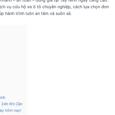
nhanh – an toàn – đúng giá tại Tây Ninh ngày càng cao.
 dịch vụ cứu hộ xe ô tô chuyên nghiệp, cách lựa chọn đơn
giúp hành trình luôn an tâm và suôn sẻ.
inh
 24h Khi Cần
gay hôm nay!