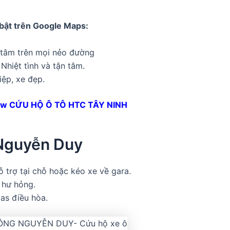
 bật trên Google Maps:
 tâm trên mọi nẻo đường
hiệt tình và tận tâm.
iệp, xe đẹp.
ew CỨU HỘ Ô TÔ HTC TÂY NINH
 Nguyễn Duy
ỗ trợ tại chỗ hoặc kéo xe về gara.
 hư hỏng.
gas điều hòa.