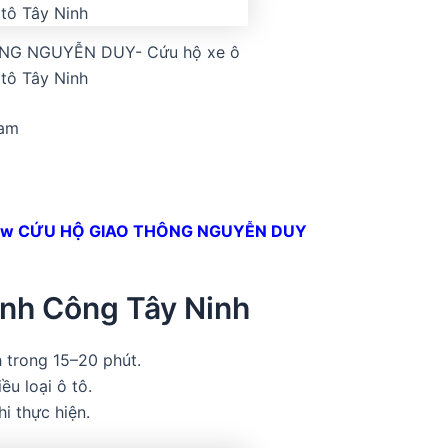
NG NGUYỄN DUY- Cứu hộ xe ô
tô Tây Ninh
Nam
ew CỨU HỘ GIAO THÔNG NGUYỄN DUY
ành Công Tây Ninh
 trong 15–20 phút.
ều loại ô tô.
i thực hiện.