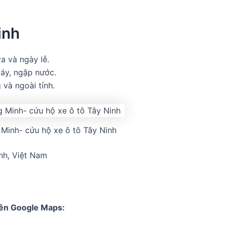
inh
a và ngày lễ.
máy, ngập nước.
và ngoài tỉnh.
Minh- cứu hộ xe ô tô Tây Ninh
nh, Việt Nam
rên Google Maps: