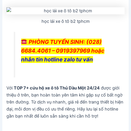
học lái xe ô tô b2 tphcm
PHÒNG TUYỂN SINH
: (028)
6684.4061 – 0919397969 hoặc
nhắn tin hotline zalo tư vấn
Với
TOP 7+ cứu hộ xe ô tô Thủ Dầu Một 24/24
được giới
thiệu ở trên, bạn hoàn toàn yên tâm khi gặp sự cố bất ngờ
trên đường. Từ dịch vụ nhanh, giá rẻ đến trang thiết bị hiện
đại, mỗi đơn vị đều có ưu thế riêng. Hãy lưu lại số hotline
gần bạn nhất để luôn sẵn sàng khi cần hỗ trợ!