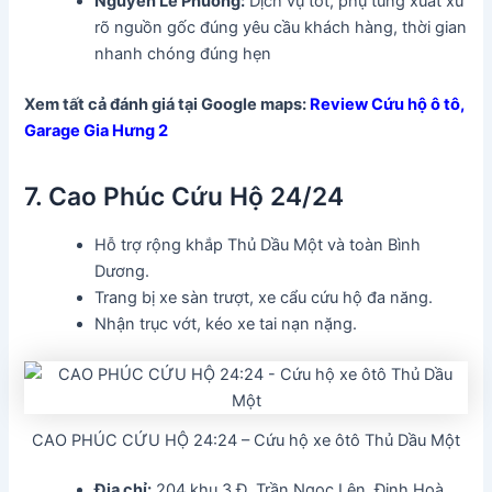
Nguyen Le Phuong:
Dịch vụ tốt, phụ tùng xuất xứ
rõ nguồn gốc đúng yêu cầu khách hàng, thời gian
nhanh chóng đúng hẹn
Xem tất cả đánh giá tại Google maps:
Review Cứu hộ ô tô,
Garage Gia Hưng 2
7. Cao Phúc Cứu Hộ 24/24
Hỗ trợ rộng khắp Thủ Dầu Một và toàn Bình
Dương.
Trang bị xe sàn trượt, xe cẩu cứu hộ đa năng.
Nhận trục vớt, kéo xe tai nạn nặng.
CAO PHÚC CỨU HỘ 24:24 – Cứu hộ xe ôtô Thủ Dầu Một
Địa chỉ:
204 khu 3 Đ. Trần Ngọc Lên, Định Hoà,