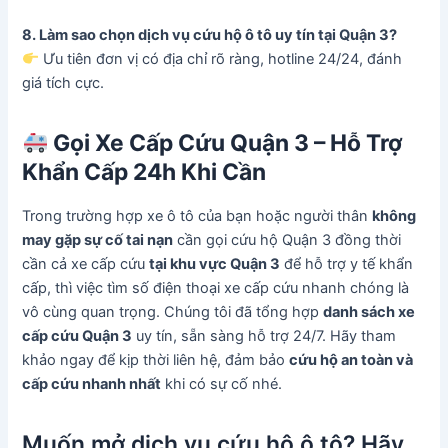
8. Làm sao chọn dịch vụ cứu hộ ô tô uy tín tại Quận 3?
Ưu tiên đơn vị có địa chỉ rõ ràng, hotline 24/24, đánh
giá tích cực.
Gọi Xe Cấp Cứu Quận 3 – Hỗ Trợ
Khẩn Cấp 24h Khi Cần
Trong trường hợp xe ô tô của bạn hoặc người thân
không
may gặp sự cố tai nạn
cần gọi cứu hộ Quận 3 đồng thời
cần cả xe cấp cứu
tại khu vực Quận 3
để hỗ trợ y tế khẩn
cấp, thì việc tìm số điện thoại xe cấp cứu nhanh chóng là
vô cùng quan trọng. Chúng tôi đã tổng hợp
danh sách xe
cấp cứu Quận 3
uy tín, sẵn sàng hỗ trợ 24/7. Hãy tham
khảo ngay để kịp thời liên hệ, đảm bảo
cứu hộ an toàn và
cấp cứu nhanh nhất
khi có sự cố nhé.
Muốn mở dịch vụ cứu hộ ô tô? Hãy