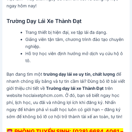
ngay hôm nay!
Trường Dạy Lái Xe Thành Đạt
Trang thiết bị hiện đại, xe tập lái đa dạng.
Giảng viên tận tâm, chương trình đào tạo chuyên
nghiệp.
Hỗ trợ học viên định hướng mở dịch vụ cứu hộ ô
tô.
Bạn đang tìm một
trường dạy lái xe uy tín, chất lượng
để
nhanh chóng lấy bằng và tự tin cầm lái? Đừng bỏ lỡ bài viết
giới thiệu chi tiết về
Trường dạy lái xe Thành Đạt
trên
website hoclaixetphcm.com. Ở đó, bạn sẽ biết ngay học
phí, lịch học, ưu đãi và những lợi ích khi đăng ký. Nhấn
ngay để khám phá vì suất học luôn có giới hạn – đăng ký
sớm để không bỏ lỡ cơ hội trở thành tài xế an toàn, tự tin!
PHÒNG TUYỂN SINH
: (028) 6684.4061 –