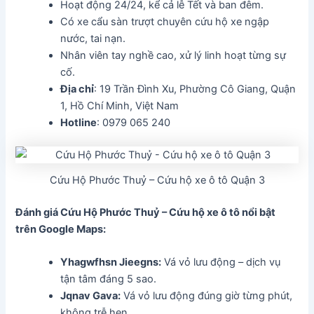
Hoạt động 24/24, kể cả lễ Tết và ban đêm.
Có xe cẩu sàn trượt chuyên cứu hộ xe ngập
nước, tai nạn.
Nhân viên tay nghề cao, xử lý linh hoạt từng sự
cố.
Địa chỉ
: 19 Trần Đình Xu, Phường Cô Giang, Quận
1, Hồ Chí Minh, Việt Nam
Hotline
: 0979 065 240
Cứu Hộ Phước Thuỷ – Cứu hộ xe ô tô Quận 3
Đánh giá Cứu Hộ Phước Thuỷ – Cứu hộ xe ô tô nổi bật
trên Google Maps:
Yhagwfhsn Jieegns:
Vá vỏ lưu động – dịch vụ
tận tâm đáng 5 sao.
Jqnav Gava:
Vá vỏ lưu động đúng giờ từng phút,
không trễ hẹn.