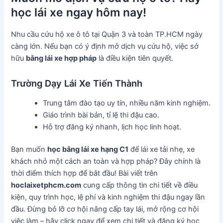
học lái xe ngay hôm nay!
Nhu cầu cứu hộ xe ô tô tại Quận 3 và toàn TP.HCM ngày
càng lớn. Nếu bạn có ý định mở dịch vụ cứu hộ, việc sở
hữu
bằng lái xe hợp pháp
là điều kiện tiên quyết.
Trường Dạy Lái Xe Tiến Thành
Trung tâm đào tạo uy tín, nhiều năm kinh nghiệm.
Giáo trình bài bản, tỉ lệ thi đậu cao.
Hỗ trợ đăng ký nhanh, lịch học linh hoạt.
Bạn muốn
học bằng lái xe hạng C1
để lái xe tải nhẹ, xe
khách nhỏ một cách an toàn và hợp pháp? Đây chính là
thời điểm thích hợp để bắt đầu! Bài viết trên
hoclaixetphcm.com
cung cấp thông tin chi tiết về điều
kiện, quy trình học, lệ phí và kinh nghiệm thi đậu ngay lần
đầu. Đừng bỏ lỡ cơ hội nâng cấp tay lái, mở rộng cơ hội
việc làm – hãy click ngay để xem chi tiết và đăng ký học