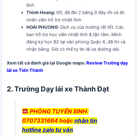
tình
Thinh Hoang:
tốt, đã đki 2 bằng ở đây rồi và đc
nhân viên hỗ trợ nhiệt tình
HOAI PHUONG:
Dịch vụ của trường rất tốt. Các
bạn hỗ trợ học viên nhiệt tình & tận tâm. Mình
đăng ký học B2 tại văn phòng Quận 6, đã thi và
nhận bằng. Giờ có thể tự tin lái xe đường dài.
Xem tất cả đánh giá tại Google maps:
Review Trường dạy
lái xe Tiến Thành
2. Trường Dạy lái xe Thành Đạt
PHÒNG TUYỂN SINH:
0707331664 hoặc
nhắn tin
hotline zalo tư vấn