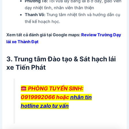
Phương Tô:
Tôi vừa lấy bằng lái B ở đây, giáo viên
dạy nhiệt tình, nhân viên thân thiện
Thanh Võ:
Trung tâm nhiệt tình và hướng dẫn cụ
thể kế hoạch học.
Xem tất cả đánh giá tại Google maps:
Review Trường Dạy
lái xe Thành Đạt
3.
Trung tâm Đào tạo & Sát hạch lái
xe Tiến Phát
PHÒNG TUYỂN SINH:
0919992066 hoặc
nhắn tin
hotline zalo tư vấn