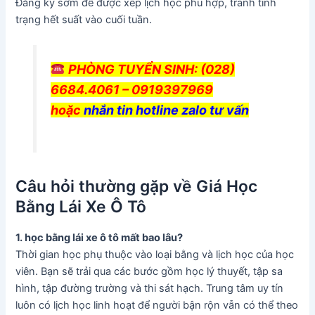
Đăng ký sớm để được xếp lịch học phù hợp, tránh tình
trạng hết suất vào cuối tuần.
PHÒNG TUYỂN SINH: (028)
6684.4061 – 0919397969
hoặc
nhắn tin hotline zalo tư vấn
Câu hỏi thường gặp về Giá Học
Bằng Lái Xe Ô Tô
1. học bằng lái xe ô tô mất bao lâu?
Thời gian học phụ thuộc vào loại bằng và lịch học của học
viên. Bạn sẽ trải qua các bước gồm học lý thuyết, tập sa
hình, tập đường trường và thi sát hạch. Trung tâm uy tín
luôn có lịch học linh hoạt để người bận rộn vẫn có thể theo