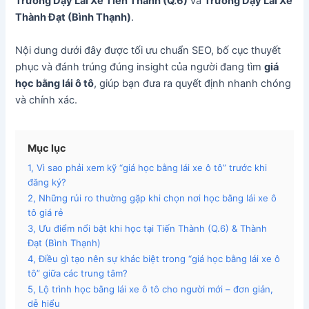
Trường Dạy Lái Xe Tiến Thành (Q.6)
và
Trường Dạy Lái Xe
Thành Đạt (Bình Thạnh)
.
Nội dung dưới đây được tối ưu chuẩn SEO, bố cục thuyết
phục và đánh trúng đúng insight của người đang tìm
giá
học bằng lái ô tô
, giúp bạn đưa ra quyết định nhanh chóng
và chính xác.
Mục lục
1, Vì sao phải xem kỹ “giá học bằng lái xe ô tô” trước khi
đăng ký?
2, Những rủi ro thường gặp khi chọn nơi học bằng lái xe ô
tô giá rẻ
3, Ưu điểm nổi bật khi học tại Tiến Thành (Q.6) & Thành
Đạt (Bình Thạnh)
4, Điều gì tạo nên sự khác biệt trong “giá học bằng lái xe ô
tô” giữa các trung tâm?
5, Lộ trình học bằng lái xe ô tô cho người mới – đơn giản,
dễ hiểu