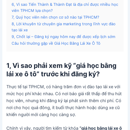
6, Vì sao Tiến Thành & Thành Đạt là địa chỉ được nhiều học
viên TPHCM lựa chọn?
7, Quý học viên nên chọn cơ sở nào tại TPHCM?
8, Lời khuyên từ chuyên gia marketing trong lĩnh vực đào
tạo lái xe
9, Chốt lại – Đăng ký ngay hôm nay để được xếp lịch sớm
Câu hỏi thường gặp về Giá Học Bằng Lái Xe Ô Tô
1, Vì sao phải xem kỹ “giá học bằng
lái xe ô tô” trước khi đăng ký?
Thực tế tại TPHCM, có hàng trăm đơn vị đào tạo lái xe với
mức học phí khác nhau. Có nơi báo giá rất thấp để thu hút
học viên, nhưng khi đăng ký lại phát sinh thêm chi phí. Có
nơi cho học quá đông, ít buổi thực hành hoặc dùng xe cũ
khiến người mới càng học càng sợ.
Chính vì vậy, người tìm kiếm từ khóa
“giá học bằng lái xe ô