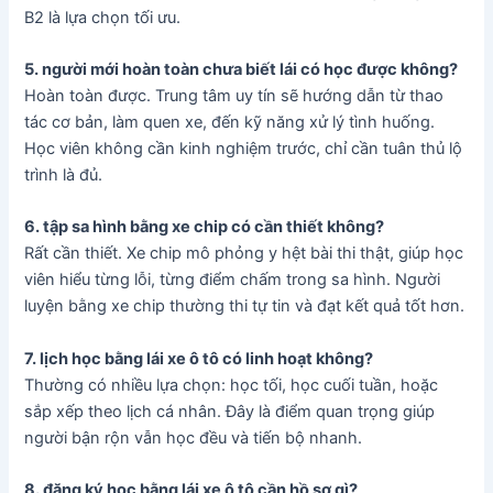
B2 là lựa chọn tối ưu.
5. người mới hoàn toàn chưa biết lái có học được không?
Hoàn toàn được. Trung tâm uy tín sẽ hướng dẫn từ thao
tác cơ bản, làm quen xe, đến kỹ năng xử lý tình huống.
Học viên không cần kinh nghiệm trước, chỉ cần tuân thủ lộ
trình là đủ.
6. tập sa hình bằng xe chip có cần thiết không?
Rất cần thiết. Xe chip mô phỏng y hệt bài thi thật, giúp học
viên hiểu từng lỗi, từng điểm chấm trong sa hình. Người
luyện bằng xe chip thường thi tự tin và đạt kết quả tốt hơn.
7. lịch học bằng lái xe ô tô có linh hoạt không?
Thường có nhiều lựa chọn: học tối, học cuối tuần, hoặc
sắp xếp theo lịch cá nhân. Đây là điểm quan trọng giúp
người bận rộn vẫn học đều và tiến bộ nhanh.
8. đăng ký học bằng lái xe ô tô cần hồ sơ gì?