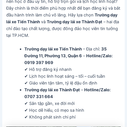
nên học ở đâu uy tín, hỗ trợ trọn gói và lịch học linh hoạt?
Đây chính là thời điểm phù hợp nhất để bạn đăng ký và bắt
đầu hành trình làm chủ vô lăng. Hãy lựa chọn
Trường dạy
lái xe Tiến Thành
và
Trường dạy lái xe Thành Đạt
– hai địa
chỉ đào tạo chất lượng, được đông đảo học viên tin tưởng
tại TP.HCM.
Trường dạy lái xe Tiến Thành
– Địa chỉ:
35
Đường 11, Phường 13, Quận 6
–
Hotline/Zalo:
0919 397 969
✔ Hỗ trợ đăng ký nhanh
✔ Lịch học linh hoạt sáng – tối – cuối tuần
✔ Giáo viên tận tâm, tỷ lệ đậu ổn định
Trường dạy lái xe Thành Đạt
–
Hotline/Zalo:
0707 331 664
✔ Sân tập gần, xe đời mới
✔ Học dễ hiểu, có mẹo sa hình
✔ Không phát sinh chi phí