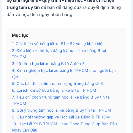
bộ kinh nghiệm – quy trình – mẹo học – tiêu chí chọn
trung tâm uy tín
để bạn dễ dàng đưa ra quyết định đúng
đắn và học đến ngày nhận bằng.
Mục lục
1. Giải thích về bằng lái xe B1 – B2 và sự khác biệt
2. Điều kiện – thủ tục đăng ký học lái xe bằng B tại
TPHCM
3. Lộ trình học lái xe bằng B từ A đến Z
4. Kinh nghiệm học lái xe bằng B TPHCM cho người bận
rộn
5. Các bài thi sa hình quan trọng trong bằng lái B
6. Lợi ích khi sở hữu bằng lái xe B tại TP.HCM
7. Tiêu chí chọn trung tâm học lái xe bằng B uy tín tại
TPHCM
8. Gợi ý trung tâm học lái xe bằng B uy tín tại TPHCM
9. Câu hỏi thường gặp về Học Lái Xe Bằng B TPHCM
10. Học Lái Xe B TPHCM – Lựa Chọn Đúng Giúp Bạn Đậu
Ngay Lần Đầu!