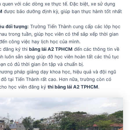
m quen với các dòng xe thực tế. Đặc biệt, xe sử dụng
M
được bảo dưỡng định kỳ, giúp bạn thực hành tốt nhất
ều đối tượng:
Trường Tiến Thành cung cấp các lớp học
hau trong tuần, giúp học viên có thể sắp xếp thời gian
ến công việc hay lịch học của mình.
c đăng ký thi
bằng lái A2 TPHCM
đến các thông tin về
nh luôn sẵn sàng giúp đỡ học viên hoàn tất các thủ tục
n có đủ thời gian ôn tập và chuẩn bị.
hương pháp giảng dạy khoa học, hiệu quả và đội ngũ
hi đỗ tại Tiến Thành rất cao. Hơn nữa, trường còn có
 cho học viên đăng ký
thi bằng lái A2 TPHCM
.