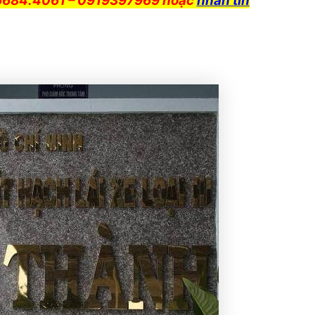
6684.4061 – 0919397969 hoặc
nhắn tin