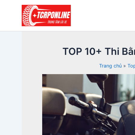
Nhảy
tới
nội
dung
TOP 10+ Thi Bằ
Trang chủ
Top