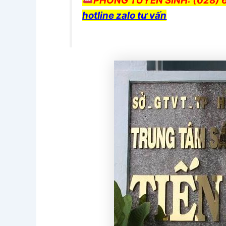
PHÒNG TUYỂN SINH: (028) 
hotline zalo tư vấn