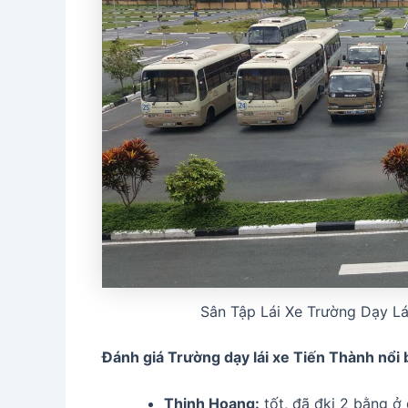
Sân Tập Lái Xe Trường Dạy Lá
Đánh giá Trường dạy lái xe Tiến Thành
nổi 
Thinh Hoang:
tốt, đã đki 2 bằng ở 