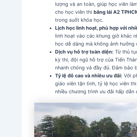
lượng và an toàn, giúp học viên là
cho học viên thi
bằng lái A2 TPHC
trong suốt khóa học.
Lịch học linh hoạt, phù hợp với nhi
linh hoạt vào các khung giờ khác n
học dễ dàng mà không ảnh hưởng đ
Dịch vụ hỗ trợ toàn diện:
Từ thủ tụ
kỳ thi, đội ngũ hỗ trợ của Tiến Thà
nhanh chóng và đầy đủ. Đảm bảo bạ
Tỷ lệ đỗ cao và nhiều ưu đãi:
Với p
giáo viên tận tình, tỷ lệ học viên t
nhiều chương trình ưu đãi hấp dẫn