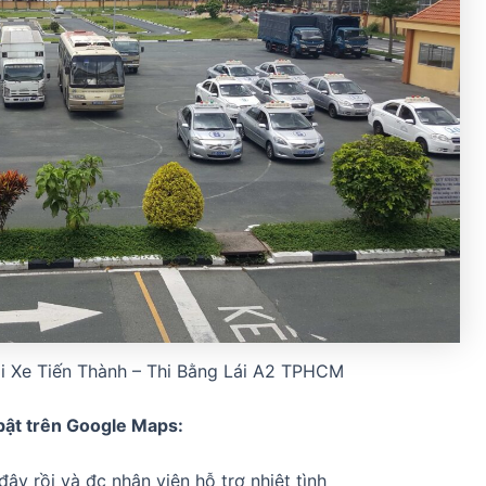
i Xe Tiến Thành – Thi Bằng Lái A2 TPHCM
bật trên Google Maps:
đây rồi và đc nhân viên hỗ trợ nhiệt tình