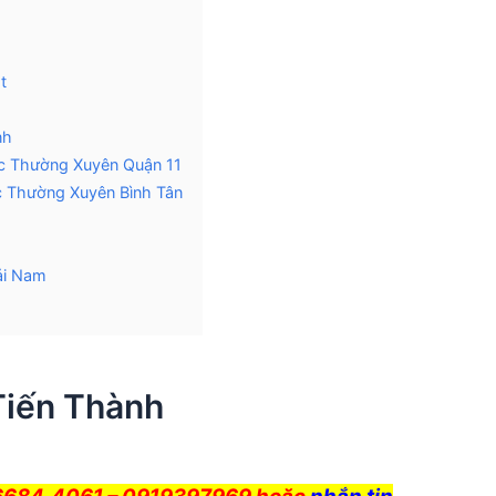
t
nh
ục Thường Xuyên Quận 11
c Thường Xuyên Bình Tân
ải Nam
M
 Tiến Thành