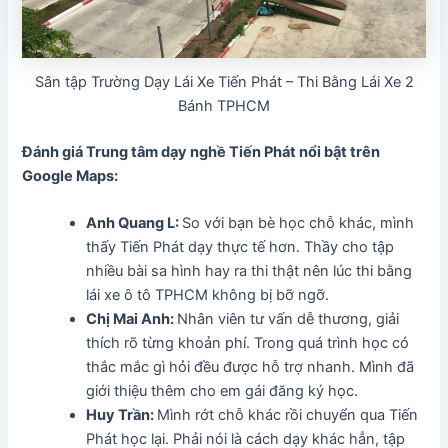
Sân tập Trường Dạy Lái Xe Tiến Phát – Thi Bằng Lái Xe 2
Bánh TPHCM
Đánh giá Trung tâm dạy nghề Tiến Phát
nổi bật trên
Google Maps:
Anh Quang L:
So với bạn bè học chỗ khác, mình
thấy Tiến Phát dạy thực tế hơn. Thầy cho tập
nhiều bài sa hình hay ra thi thật nên lúc thi bằng
lái xe ô tô TPHCM không bị bỡ ngỡ.
Chị Mai Anh:
Nhân viên tư vấn dễ thương, giải
thích rõ từng khoản phí. Trong quá trình học có
thắc mắc gì hỏi đều được hỗ trợ nhanh. Mình đã
giới thiệu thêm cho em gái đăng ký học.
Huy Trần:
Mình rớt chỗ khác rồi chuyển qua Tiến
Phát học lại. Phải nói là cách dạy khác hẳn, tập