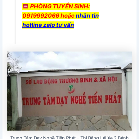
PHÒNG TUYỂN SINH:
0919992066 hoặc
nhắn tin
hotline zalo tư vấn
Trung Tâm Dạy Nghề Tiến Phát – Thi Bằng Lái Xe 2 Bánh