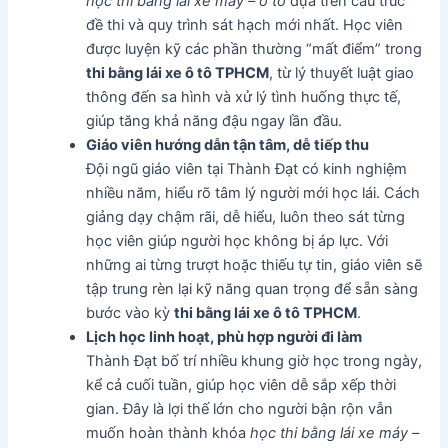
học thi bằng lái xe máy – ô tô
dựa trên cấu trúc
đề thi và quy trình sát hạch mới nhất. Học viên
được luyện kỹ các phần thường “mất điểm” trong
thi bằng lái xe ô tô TPHCM
, từ lý thuyết luật giao
thông đến sa hình và xử lý tình huống thực tế,
giúp tăng khả năng đậu ngay lần đầu.
Giáo viên hướng dẫn tận tâm, dễ tiếp thu
Đội ngũ giáo viên tại Thành Đạt có kinh nghiệm
nhiều năm, hiểu rõ tâm lý người mới học lái. Cách
giảng dạy chậm rãi, dễ hiểu, luôn theo sát từng
học viên giúp người học không bị áp lực. Với
những ai từng trượt hoặc thiếu tự tin, giáo viên sẽ
tập trung rèn lại kỹ năng quan trọng để sẵn sàng
bước vào kỳ
thi bằng lái xe ô tô TPHCM
.
Lịch học linh hoạt, phù hợp người đi làm
Thành Đạt bố trí nhiều khung giờ học trong ngày,
kể cả cuối tuần, giúp học viên dễ sắp xếp thời
gian. Đây là lợi thế lớn cho người bận rộn vẫn
muốn hoàn thành khóa
học thi bằng lái xe máy –