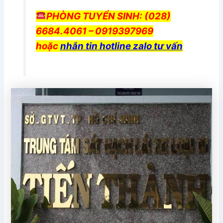
PHÒNG TUYỂN SINH: (028)
6684.4061 – 0919397969
hoặc
nhắn tin hotline zalo tư vấn