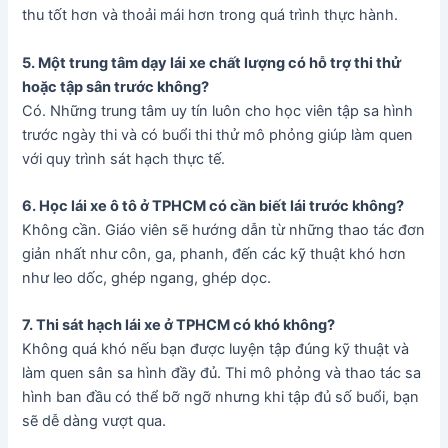
thu tốt hơn và thoải mái hơn trong quá trình thực hành.
5. Một trung tâm dạy lái xe chất lượng có hỗ trợ thi thử
hoặc tập sân trước không?
Có. Những trung tâm uy tín luôn cho học viên tập sa hình
trước ngày thi và có buổi thi thử mô phỏng giúp làm quen
với quy trình sát hạch thực tế.
6. Học lái xe ô tô ở TPHCM có cần biết lái trước không?
Không cần. Giáo viên sẽ hướng dẫn từ những thao tác đơn
giản nhất như côn, ga, phanh, đến các kỹ thuật khó hơn
như leo dốc, ghép ngang, ghép dọc.
7. Thi sát hạch lái xe ở TPHCM có khó không?
Không quá khó nếu bạn được luyện tập đúng kỹ thuật và
làm quen sân sa hình đầy đủ. Thi mô phỏng và thao tác sa
hình ban đầu có thể bỡ ngỡ nhưng khi tập đủ số buổi, bạn
sẽ dễ dàng vượt qua.