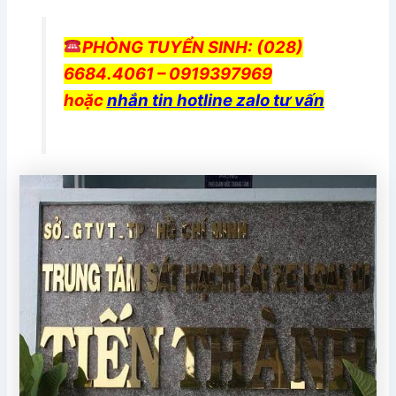
PHÒNG TUYỂN SINH: (028)
6684.4061 – 0919397969
hoặc
nhắn tin hotline zalo tư vấn