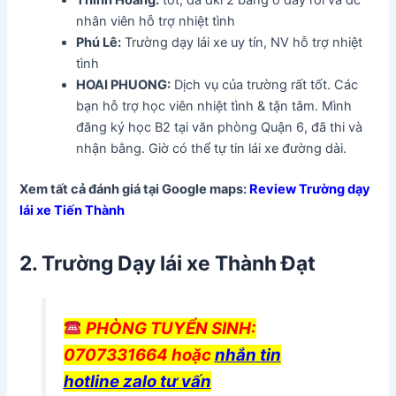
Thinh Hoang:
tốt, đã đki 2 bằng ở đây rồi và đc
nhân viên hỗ trợ nhiệt tình
Phú Lê:
Trường dạy lái xe uy tín, NV hỗ trợ nhiệt
tình
HOAI PHUONG:
Dịch vụ của trường rất tốt. Các
bạn hỗ trợ học viên nhiệt tình & tận tâm. Mình
đăng ký học B2 tại văn phòng Quận 6, đã thi và
nhận bằng. Giờ có thể tự tin lái xe đường dài.
Xem tất cả đánh giá tại Google maps:
Review Trường dạy
lái xe Tiến Thành
2. Trường Dạy lái xe Thành Đạt
PHÒNG TUYỂN SINH:
0707331664 hoặc
nhắn tin
hotline zalo tư vấn