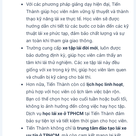
Với các phương pháp giảng dạy hiện đại, Tiến
Thành giúp học viên nắm vững lý thuyết và thành
thạo kỹ năng lái xe thực tế. Học viên sẽ được
hướng dẫn chi tiết từ các bước cơ bản đến các kỹ
thuật lái xe phức tạp, đảm bảo chất lượng và sự
an toàn khi tham gia giao thông.
Trường cung cấp
xe tập lái đời mới
, luôn được
bảo dưỡng định kỳ, giúp học viên cảm thấy an
tâm khi lái thử nghiệm. Các xe tập lái này đều
giống với xe trong kỳ thi, giúp học viên làm quen
và chuẩn bị kỹ càng cho bài thi.
Hơn nữa, Tiến Thành còn có
lịch học linh hoạt
,
phù hợp với học viên có lịch làm việc bận rộn.
Bạn có thể chọn học vào cuối tuần hoặc buổi tối,
không lo ảnh hưởng đến công việc hay học tập.
Dịch vụ
học lái xe ở TPHCM
tại Tiến Thành đảm
bảo sự tiện lợi và tiết kiệm thời gian cho học viên.
Tiến Thành không chỉ là
trung tâm đào tạo lái xe
uy tín ở TPHCM
, mà còn cam kết mang lại kết