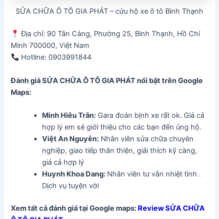
SỬA CHỮA Ô TÔ GIA PHÁT – cứu hộ xe ô tô Bình Thạnh
Địa chỉ: 90 Tân Cảng, Phường 25, Bình Thạnh, Hồ Chí
Minh 700000, Việt Nam
Hotline: 0903991844
Đánh giá SỬA CHỮA Ô TÔ GIA PHÁT
nổi bật trên Google
Maps:
Minh Hiêu Trân:
Gara đoán bịnh xe rất ok. Giá cả
hợp lý em sẻ giới thiệu cho các bạn đến ủng hộ.
Việt An Nguyễn:
Nhân viên sửa chữa chuyên
nghiệp, giao tiếp thân thiện, giải thích kỹ càng,
giá cả hợp lý
Huynh Khoa Dang:
Nhân viên tư vẫn nhiệt tình .
Dịch vụ tuyện vời
Xem tất cả đánh giá tại Google maps:
Review SỬA CHỮA