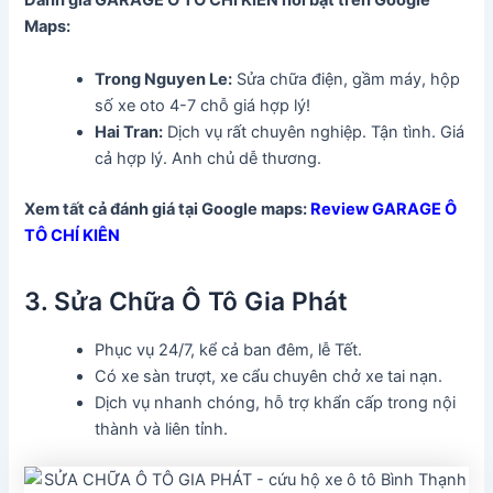
Đánh giá GARAGE Ô TÔ CHÍ KIÊN
nổi bật trên Google
Maps:
Trong Nguyen Le:
Sửa chữa điện, gầm máy, hộp
số xe oto 4-7 chỗ giá hợp lý!
Hai Tran:
Dịch vụ rất chuyên nghiệp. Tận tình. Giá
cả hợp lý. Anh chủ dễ thương.
Xem tất cả đánh giá tại Google maps:
Review GARAGE Ô
TÔ CHÍ KIÊN
3. Sửa Chữa Ô Tô Gia Phát
Phục vụ 24/7, kể cả ban đêm, lễ Tết.
Có xe sàn trượt, xe cẩu chuyên chở xe tai nạn.
Dịch vụ nhanh chóng, hỗ trợ khẩn cấp trong nội
thành và liên tỉnh.