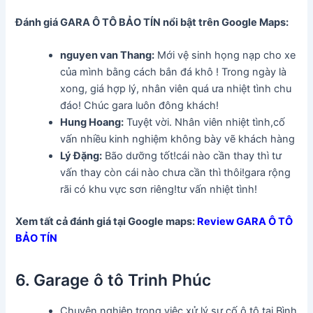
Đánh giá GARA Ô TÔ BẢO TÍN
nổi bật trên Google Maps:
nguyen van Thang:
Mới vệ sinh họng nạp cho xe
của mình bằng cách bắn đá khô ! Trong ngày là
xong, giá hợp lý, nhân viên quá ưa nhiệt tình chu
đáo! Chúc gara luôn đông khách!
Hung Hoang:
Tuyệt vời. Nhân viên nhiệt tình,cố
vấn nhiều kinh nghiệm không bày vẽ khách hàng
Lý Đặng:
Bão dưỡng tốt!cái nào cần thay thì tư
vấn thay còn cái nào chưa cần thì thôi!gara rộng
rãi có khu vực sơn riêng!tư vấn nhiệt tình!
Xem tất cả đánh giá tại Google maps:
Review GARA Ô TÔ
BẢO TÍN
6. Garage ô tô Trinh Phúc
Chuyên nghiệp trong việc xử lý sự cố ô tô tại Bình