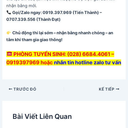
nhận bằng mới.
Gọi/Zalo ngay: 0919.397.969 (Tiến Thành) –
0707.339.556 (Thành Đạt)
Chủ động thi lại sớm – nhận bằng nhanh chóng – an
tâm khi tham gia giao thông!
PHÒNG TUYỂN SINH: (028) 6684.4061 –
0919397969 hoặc
nhắn tin hotline zalo tư vấn
TRƯỚC ĐÓ
KẾ TIẾP
Bài Viết Liên Quan