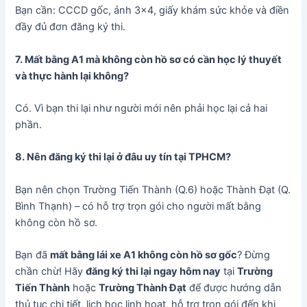
Bạn cần: CCCD gốc, ảnh 3×4, giấy khám sức khỏe và điền
đầy đủ đơn đăng ký thi.
7. Mất bằng A1 mà không còn hồ sơ có cần học lý thuyết
và thực hành lại không?
Có. Vì bạn thi lại như người mới nên phải học lại cả hai
phần.
8. Nên đăng ký thi lại ở đâu uy tín tại TPHCM?
Bạn nên chọn Trường Tiến Thành (Q.6) hoặc Thành Đạt (Q.
Bình Thạnh) – có hỗ trợ trọn gói cho người mất bằng
không còn hồ sơ.
Bạn đã
mất bằng lái xe A1 không còn hồ sơ gốc
? Đừng
chần chừ! Hãy
đăng ký thi lại ngay hôm nay
tại
Trường
Tiến Thành
hoặc
Trường Thành Đạt
để được hướng dẫn
thủ tục chi tiết, lịch học linh hoạt, hỗ trợ trọn gói đến khi