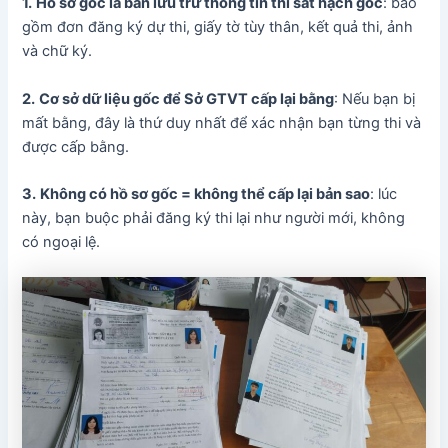
1.
Hồ sơ gốc là bản lưu trữ thông tin thi sát hạch gốc
: bao
gồm đơn đăng ký dự thi, giấy tờ tùy thân, kết quả thi, ảnh
và chữ ký.
2.
Cơ sở dữ liệu gốc để Sở GTVT cấp lại bằng
: Nếu bạn bị
mất bằng, đây là thứ duy nhất để xác nhận bạn từng thi và
được cấp bằng.
3.
Không có hồ sơ gốc = không thể cấp lại bản sao
: lúc
này, bạn buộc phải đăng ký thi lại như người mới, không
có ngoại lệ.