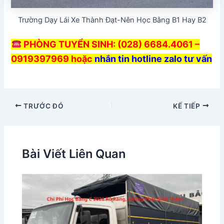
Trường Dạy Lái Xe Thành Đạt-Nên Học Bằng B1 Hay B2
PHÒNG TUYỂN SINH: (028) 6684.4061 –
0919397969 hoặc
nhắn tin hotline zalo tư vấn
TRƯỚC ĐÓ
KẾ TIẾP
Bài Viết Liên Quan